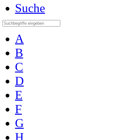
Suche
A
B
C
D
E
F
G
H