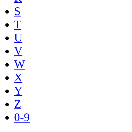
S
T
U
V
W
X
Y
Z
0-9