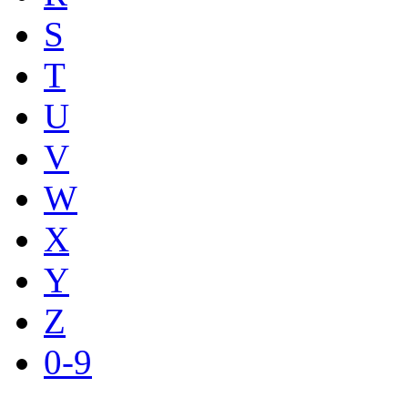
S
T
U
V
W
X
Y
Z
0-9