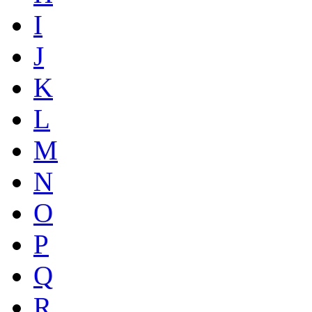
I
J
K
L
M
N
O
P
Q
R