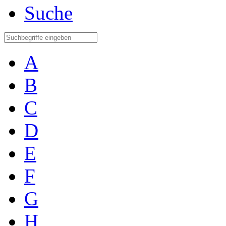
Suche
A
B
C
D
E
F
G
H